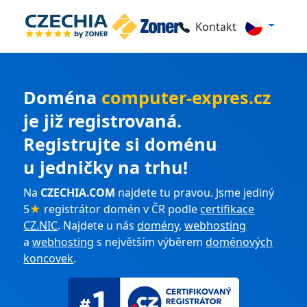
Kontakt
Doména
computer-expres.cz
je již registrovaná.
Registrujte si doménu
u jedničky na trhu!
Na
CZECHIA.COM
najdete tu pravou. Jsme jediný
5
★
registrátor domén v ČR podle
certifikace
CZ.NIC
. Najdete u nás
domény
,
webhosting
a
webhosting
s největším výběrem
doménových
koncovek
.