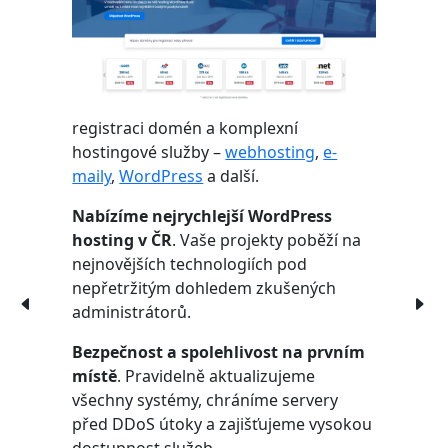
registraci domén a komplexní
hostingové služby –
webhosting
,
e-
maily
,
WordPress
a další.
Nabízíme nejrychlejší WordPress
hosting v ČR
. Vaše projekty poběží na
nejnovějších technologiích pod
nepřetržitým dohledem zkušených
administrátorů.
Bezpečnost a spolehlivost na prvním
místě
. Pravidelně aktualizujeme
všechny systémy, chráníme servery
před DDoS útoky a zajišťujeme vysokou
dostupnost služeb.