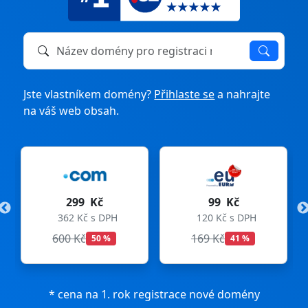
Název domény k registraci nebo převodu
Jste vlastníkem domény?
Přihlaste se
a nahrajte
na váš web obsah.
č
99 Kč
275 Kč
 DPH
120 Kč s DPH
333 Kč s DPH
169 Kč
299 Kč
 %
41 %
8 %
* cena na 1. rok registrace nové domény